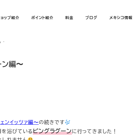
ショップ紹介
ポイント紹介
料金
ブログ
メキシコ情報
編〜
ーン編〜
ェンイッツァ編〜
の続きです
ピングラグーン
注目を浴びている
に行ってきました！
もしれません