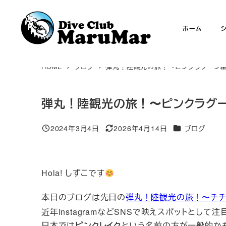
メ
イ
ホーム
ン
コ
ン
HOME
ブログ
弾丸！陸観光の旅！〜ピンクラグーン
テ
ン
弾丸！陸観光の旅！〜ピンクラグ
ツ
へ
カテゴリー
2024年3月4日
2026年4月14日
ブログ
投稿日
更新日
移
動
Hola! しずこです
本日のブログは先日の
弾丸！陸観光の旅！〜チチ
近年InstagramなどSNSで映えスポットとして
日本では
ピンクレイク
という名前の方が一般的か