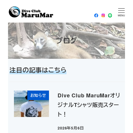
メ
HOME
2024年
12月
2024年12月19日
イ
MENU
ン
コ
ブログ
ン
テ
ン
ツ
注目の記事はこちら
へ
移
動
Dive Club MaruMarオリ
お知らせ
ジナルTシャツ販売スター
ト！
2026年5月6日
投稿日