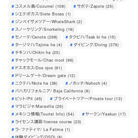
コスメル島/Cozumel
(108)
サポテ/Zapote
(25)
シエテボカス/Siete Bocas
(1)
ジンベイザメツアー/WhaleShark
(2)
スノーケリング/Snorkeling
(19)
セノーテ/Cenote
(298)
タクビハ/Taak bi ha
(15)
タージマハ/Tajima ha
(4)
ダイビング/Diving
(379)
チキンハ/Chikin ha
(20)
チャックモール/Chac mool
(96)
ドスオホス/Dos ojos
(91)
ドリームゲート/Dream gate
(12)
ニクテハ/Nicte ha
(38)
ノホッチ/Nohoch
(4)
バハカリフォルニア/ Baja California
(8)
ピット/Pit
(45)
プライベートツアー/Private tour
(13)
マラビジャ/Maravilla
(26)
メキシコ情報(Tourist Info)
(54)
ヤークン/Yaakun
(17)
ライセンス講習/license course
(23)
ラ・ファティマ/ La Fatima
(1)
体験ダイビング(DSD)
(8)