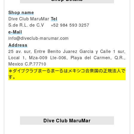
Shop name
Dive Club MaruMar
Tel
S.de R.L. de C.V
+52 984 593 3257
e-Mail
info@diveclub-marumar.com
Address
25 av. sur, Entre Benito Juarez Garcia y Calle 1 sur,
Local 1, Mza-009 Lte-006, Playa del Carmen, Q.R.,
Mexico C.P.77710
＊ダイブクラブまーるまーるはメキシコ合衆国の正規法人で
す。
Dive Club MaruMar