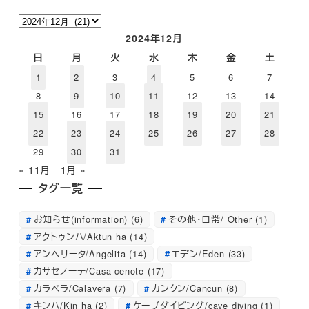
ア
ー
2024年12月
カ
日
月
火
水
木
金
土
イ
1
2
3
4
5
6
7
ブ
8
9
10
11
12
13
14
15
16
17
18
19
20
21
22
23
24
25
26
27
28
29
30
31
« 11月
1月 »
タグ一覧
お知らせ(information)
(6)
その他・日常/ Other
(1)
アクトゥンハ/Aktun ha
(14)
アンへリータ/Angelita
(14)
エデン/Eden
(33)
カサセノーテ/Casa cenote
(17)
カラベラ/Calavera
(7)
カンクン/Cancun
(8)
キンハ/Kin ha
(2)
ケーブダイビング/cave diving
(1)