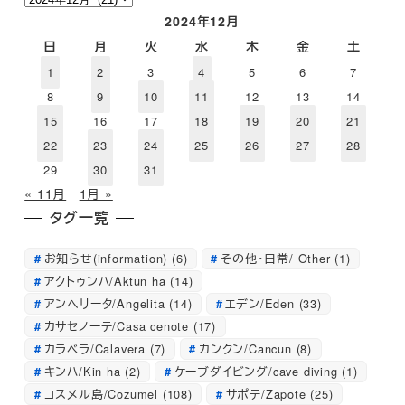
ー
2024年12月
カ
日
月
火
水
木
金
土
イ
1
2
3
4
5
6
7
ブ
8
9
10
11
12
13
14
15
16
17
18
19
20
21
22
23
24
25
26
27
28
29
30
31
« 11月
1月 »
タグ一覧
お知らせ(information)
(6)
その他・日常/ Other
(1)
アクトゥンハ/Aktun ha
(14)
アンへリータ/Angelita
(14)
エデン/Eden
(33)
カサセノーテ/Casa cenote
(17)
カラベラ/Calavera
(7)
カンクン/Cancun
(8)
キンハ/Kin ha
(2)
ケーブダイビング/cave diving
(1)
コスメル島/Cozumel
(108)
サポテ/Zapote
(25)