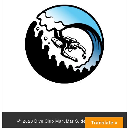
@ 2023 Dive Club MaruMar S. de R.L. de C.V.
Translate »