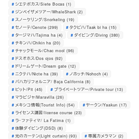
シエテボカス/Siete Bocas
(1)
ジンベイザメツアー/WhaleShark
(2)
スノーケリング/Snorkeling
(19)
セノーテ/Cenote
(299)
タクビハ/Taak bi ha
(15)
タージマハ/Tajima ha
(4)
ダイビング/Diving
(380)
チキンハ/Chikin ha
(20)
チャックモール/Chac mool
(96)
ドスオホス/Dos ojos
(92)
ドリームゲート/Dream gate
(12)
ニクテハ/Nicte ha
(39)
ノホッチ/Nohoch
(4)
バハカリフォルニア/ Baja California
(8)
ピット/Pit
(45)
プライベートツアー/Private tour
(13)
マラビジャ/Maravilla
(26)
メキシコ情報(Tourist Info)
(54)
ヤークン/Yaakun
(17)
ライセンス講習/license course
(23)
ラ・ファティマ/ La Fatima
(1)
体験ダイビング(DSD)
(8)
光のカーテン(Light curtain)
(93)
専属カメラマン
(2)