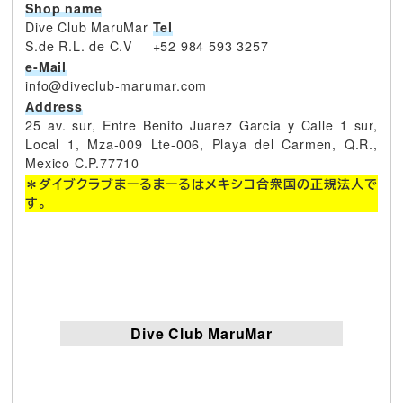
Shop name
Dive Club MaruMar
Tel
S.de R.L. de C.V
+52 984 593 3257
e-Mail
info@diveclub-marumar.com
Address
25 av. sur, Entre Benito Juarez Garcia y Calle 1 sur,
Local 1, Mza-009 Lte-006, Playa del Carmen, Q.R.,
Mexico C.P.77710
＊ダイブクラブまーるまーるはメキシコ合衆国の正規法人で
す。
Dive Club MaruMar