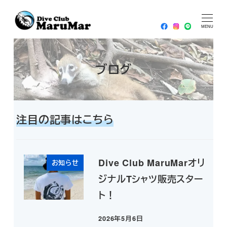
メ
HOME
2024年
12月
2024年12月18日
イ
MENU
ン
コ
ブログ
ン
テ
ン
ツ
注目の記事はこちら
へ
移
動
Dive Club MaruMarオリ
お知らせ
ジナルTシャツ販売スター
ト！
2026年5月6日
投稿日