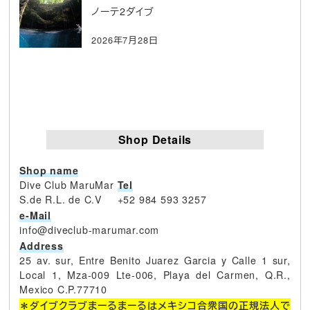
ノーテ2ダイブ
2026年7月28日
Shop Details
Shop name
Dive Club MaruMar
Tel
S.de R.L. de C.V
+52 984 593 3257
e-Mail
info@diveclub-marumar.com
Address
25 av. sur, Entre Benito Juarez Garcia y Calle 1 sur,
Local 1, Mza-009 Lte-006, Playa del Carmen, Q.R.,
Mexico C.P.77710
＊ダイブクラブまーるまーるはメキシコ合衆国の正規法人で