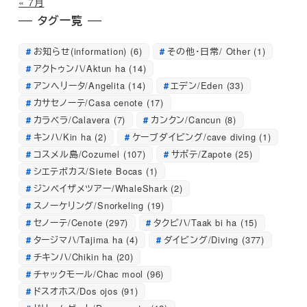
« 7月
タグ一覧
お知らせ(information)
(6)
その他・日常/ Other
(1)
アクトゥンハ/Aktun ha
(14)
アンへリータ/Angelita
(14)
エデン/Eden
(33)
カサセノーテ/Casa cenote
(17)
カラベラ/Calavera
(7)
カンクン/Cancun
(8)
キンハ/Kin ha
(2)
ケーブダイビング/cave diving
(1)
コスメル島/Cozumel
(107)
サポテ/Zapote
(25)
シエテボカス/Siete Bocas
(1)
ジンベイザメツアー/WhaleShark
(2)
スノーケリング/Snorkeling
(19)
セノーテ/Cenote
(297)
タクビハ/Taak bi ha
(15)
タージマハ/Tajima ha
(4)
ダイビング/Diving
(377)
チキンハ/Chikin ha
(20)
チャックモール/Chac mool
(96)
ドスオホス/Dos ojos
(91)