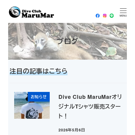
メ
HOME
タージマハ/Tajima ha
イ
MENU
ン
コ
ブログ
ン
テ
ン
ツ
注目の記事はこちら
へ
移
動
Dive Club MaruMarオリ
お知らせ
ジナルTシャツ販売スター
ト！
2026年5月6日
投稿日