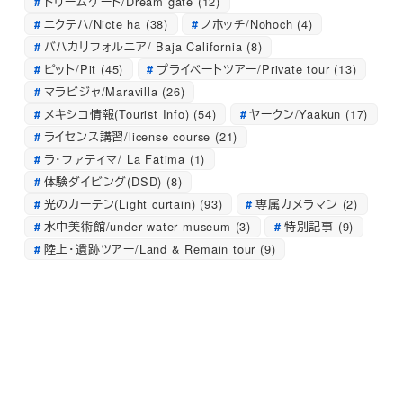
ドリームゲート/Dream gate
(12)
ニクテハ/Nicte ha
(38)
ノホッチ/Nohoch
(4)
バハカリフォルニア/ Baja California
(8)
ピット/Pit
(45)
プライベートツアー/Private tour
(13)
マラビジャ/Maravilla
(26)
メキシコ情報(Tourist Info)
(54)
ヤークン/Yaakun
(17)
ライセンス講習/license course
(21)
ラ・ファティマ/ La Fatima
(1)
体験ダイビング(DSD)
(8)
光のカーテン(Light curtain)
(93)
専属カメラマン
(2)
水中美術館/under water museum
(3)
特別記事
(9)
陸上・遺跡ツアー/Land & Remain tour
(9)