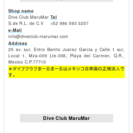
Shop name
Dive Club MaruMar
Tel
S.de R.L. de C.V
+52 984 593 3257
e-Mail
info@diveclub-marumar.com
Address
25 av. sur, Entre Benito Juarez Garcia y Calle 1 sur,
Local 1, Mza-009 Lte-006, Playa del Carmen, Q.R.,
Mexico C.P.77710
＊ダイブクラブまーるまーるはメキシコ合衆国の正規法人で
す。
Dive Club MaruMar