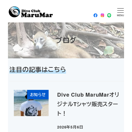
メ
HOME
2026年
5月
2026年5月21日
イ
MENU
ン
コ
ブログ
ン
テ
ン
ツ
注目の記事はこちら
へ
移
動
Dive Club MaruMarオリ
お知らせ
ジナルTシャツ販売スター
ト！
2026年5月6日
投稿日