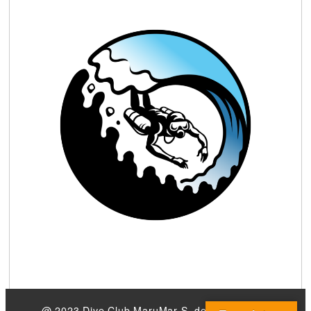
@ 2023 Dive Club MaruMar S. de R.L. de C.V.