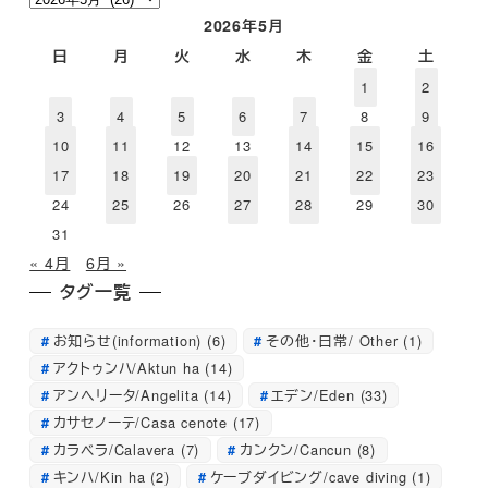
ー
2026年5月
カ
日
月
火
水
木
金
土
イ
1
2
ブ
3
4
5
6
7
8
9
10
11
12
13
14
15
16
17
18
19
20
21
22
23
24
25
26
27
28
29
30
31
« 4月
6月 »
タグ一覧
お知らせ(information)
(6)
その他・日常/ Other
(1)
アクトゥンハ/Aktun ha
(14)
アンへリータ/Angelita
(14)
エデン/Eden
(33)
カサセノーテ/Casa cenote
(17)
カラベラ/Calavera
(7)
カンクン/Cancun
(8)
キンハ/Kin ha
(2)
ケーブダイビング/cave diving
(1)