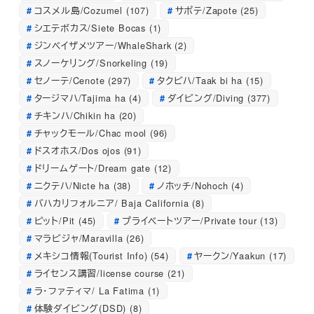
コスメル島/Cozumel
(107)
サポテ/Zapote
(25)
シエテボカス/Siete Bocas
(1)
ジンベイザメツアー/WhaleShark
(2)
スノーケリング/Snorkeling
(19)
セノーテ/Cenote
(297)
タクビハ/Taak bi ha
(15)
タージマハ/Tajima ha
(4)
ダイビング/Diving
(377)
チキンハ/Chikin ha
(20)
チャックモール/Chac mool
(96)
ドスオホス/Dos ojos
(91)
ドリームゲート/Dream gate
(12)
ニクテハ/Nicte ha
(38)
ノホッチ/Nohoch
(4)
バハカリフォルニア/ Baja California
(8)
ピット/Pit
(45)
プライベートツアー/Private tour
(13)
マラビジャ/Maravilla
(26)
メキシコ情報(Tourist Info)
(54)
ヤークン/Yaakun
(17)
ライセンス講習/license course
(21)
ラ・ファティマ/ La Fatima
(1)
体験ダイビング(DSD)
(8)