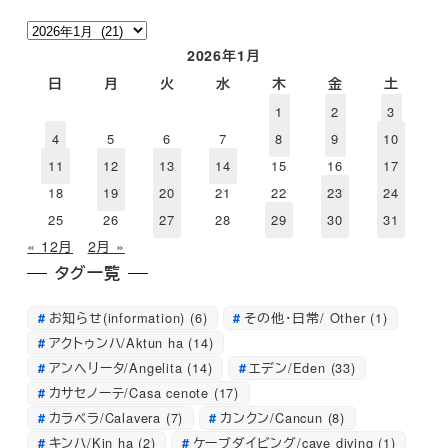
ア
ー
2026年1月
カ
日
月
火
水
木
金
土
イ
1
2
3
ブ
4
5
6
7
8
9
10
11
12
13
14
15
16
17
18
19
20
21
22
23
24
25
26
27
28
29
30
31
« 12月
2月 »
タグ一覧
お知らせ(information)
(6)
その他・日常/ Other
(1)
アクトゥンハ/Aktun ha
(14)
アンへリータ/Angelita
(14)
エデン/Eden
(33)
カサセノーテ/Casa cenote
(17)
カラベラ/Calavera
(7)
カンクン/Cancun
(8)
キンハ/Kin ha
(2)
ケーブダイビング/cave diving
(1)