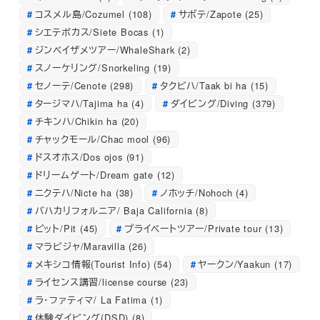
コスメル島/Cozumel
(108)
サポテ/Zapote
(25)
シエテボカス/Siete Bocas
(1)
ジンベイザメツアー/WhaleShark
(2)
スノーケリング/Snorkeling
(19)
セノーテ/Cenote
(298)
タクビハ/Taak bi ha
(15)
タージマハ/Tajima ha
(4)
ダイビング/Diving
(379)
チキンハ/Chikin ha
(20)
チャックモール/Chac mool
(96)
ドスオホス/Dos ojos
(91)
ドリームゲート/Dream gate
(12)
ニクテハ/Nicte ha
(38)
ノホッチ/Nohoch
(4)
バハカリフォルニア/ Baja California
(8)
ピット/Pit
(45)
プライベートツアー/Private tour
(13)
マラビジャ/Maravilla
(26)
メキシコ情報(Tourist Info)
(54)
ヤークン/Yaakun
(17)
ライセンス講習/license course
(23)
ラ・ファティマ/ La Fatima
(1)
体験ダイビング(DSD)
(8)