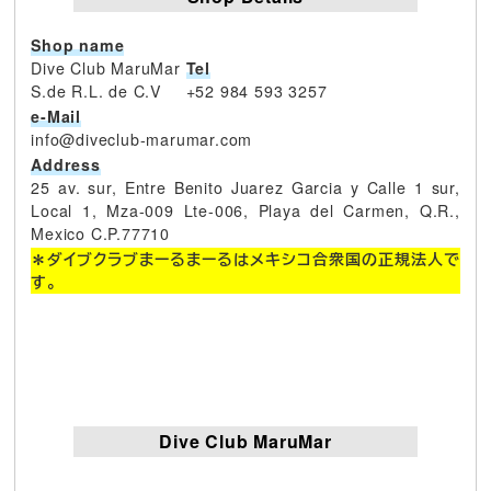
Shop name
Dive Club MaruMar
Tel
S.de R.L. de C.V
+52 984 593 3257
e-Mail
info@diveclub-marumar.com
Address
25 av. sur, Entre Benito Juarez Garcia y Calle 1 sur,
Local 1, Mza-009 Lte-006, Playa del Carmen, Q.R.,
Mexico C.P.77710
＊ダイブクラブまーるまーるはメキシコ合衆国の正規法人で
す。
Dive Club MaruMar