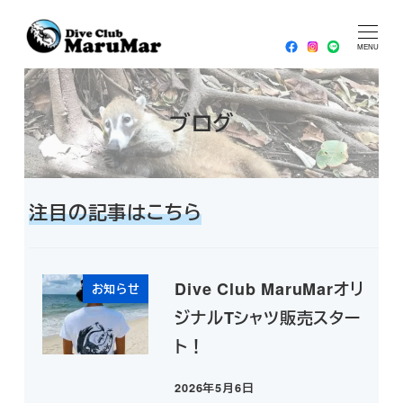
メ
HOME
2026年
1月
2026年1月29日
イ
MENU
ン
コ
ブログ
ン
テ
ン
ツ
注目の記事はこちら
へ
移
動
Dive Club MaruMarオリ
お知らせ
ジナルTシャツ販売スター
ト！
2026年5月6日
投稿日