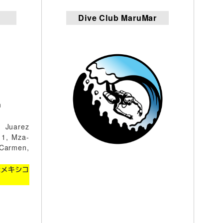
Dive Club MaruMar
m
o Juarez
 1, Mza-
Carmen,
はメキシコ