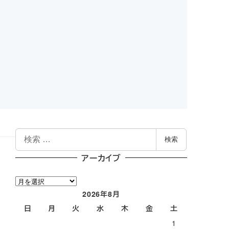
検
検索
索
アーカイブ
ア
ー
2026年8月
カ
日
月
火
水
木
金
土
イ
1