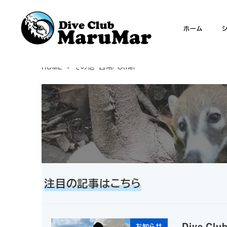
メ
イ
ホーム
ン
コ
ン
HOME
その他・日常/ Other
テ
ン
ツ
へ
移
動
注目の記事はこちら
Dive C
お知らせ