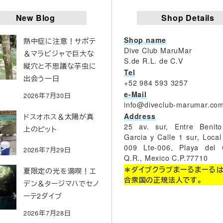
New Blog
Shop Details
Shop name
熱中症に注意！サポテ
Dive Club MaruMar
＆マラビジャで巨大な
S.de R.L. de C.V
縦穴と不思議な芋虫に
Tel
出会う一日
+52 984 593 3257
e-Mail
2026年7月30日
info@diveclub-marumar.co
Address
ドスオホス＆太陽が真
25 av. sur, Entre Benit
上のピット
Garcia y Calle 1 sur, Local
009 Lte-006, Playa del 
2026年7月29日
Q.R., Mexico C.P.77710
＊ダイブクラブまーるまーる
夏限定の光を満喫！エ
合衆国の正規法人です。
デン＆タージマハでセノ
ーテ2ダイブ
2026年7月28日