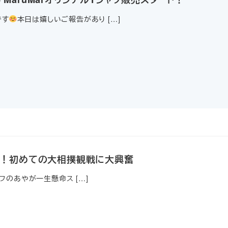
です
本日は嬉しいご報告があり […]
国！初めての大相撲観戦に大興奮
ッフのあやが一生懸命ス […]