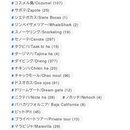
コスメル島/Cozumel
(107)
サポテ/Zapote
(25)
シエテボカス/Siete Bocas
(1)
ジンベイザメツアー/WhaleShark
(2)
スノーケリング/Snorkeling
(19)
セノーテ/Cenote
(297)
タクビハ/Taak bi ha
(15)
タージマハ/Tajima ha
(4)
ダイビング/Diving
(377)
チキンハ/Chikin ha
(20)
チャックモール/Chac mool
(96)
ドスオホス/Dos ojos
(91)
ドリームゲート/Dream gate
(12)
ニクテハ/Nicte ha
(38)
ノホッチ/Nohoch
(4)
バハカリフォルニア/ Baja California
(8)
ピット/Pit
(45)
プライベートツアー/Private tour
(13)
マラビジャ/Maravilla
(26)