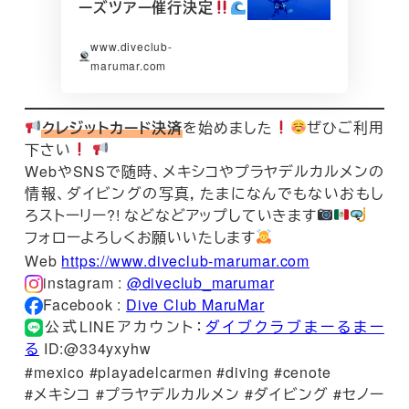
ーズツアー催行決定
www.diveclub-
marumar.com
クレジットカード決済
を始めました
ぜひご利用
下さい
WebやSNSで随時、メキシコやプラヤデルカルメンの
情報、ダイビングの写真，たまになんでもないおもし
ろストーリー?! などなどアップしていきます
フォローよろしくお願いいたします
Web
https://www.diveclub-marumar.com
instagram :
@diveclub_marumar
Facebook :
Dive Club MaruMar
公式LINEアカウント：
ダイブクラブまーるまー
る
ID:@334yxyhw
#mexico #playadelcarmen #diving #cenote
#メキシコ #プラヤデルカルメン #ダイビング #セノー