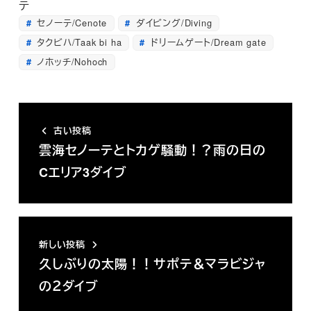
テ
セノーテ/Cenote
ダイビング/Diving
タクビハ/Taak bi ha
ドリームゲート/Dream gate
ノホッチ/Nohoch
古い投稿
雲海セノーテとトカゲ騒動！？雨の日の
Cエリア3ダイブ
新しい投稿
久しぶりの太陽！！サポテ＆マラビジャ
の２ダイブ