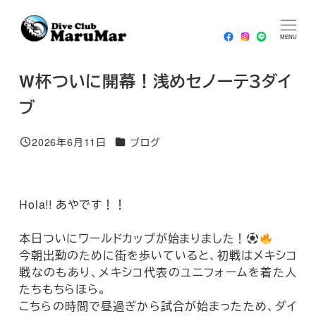
メ
HOME
ブログ
W杯ついに開幕！浅めセノーテ３ダイブ
イ
MENU
ン
コ
W杯ついに開幕！浅めセノーテ３ダイ
ン
ブ
テ
ン
カテゴリー
2026年6月11日
ブログ
投稿日
ツ
へ
移
Hola!! あやです！！
動
本日ついにワールドカップが始まりました！
今朝出勤のために街を歩いていると、初戦はメキシコ
戦なのもあり、メキシコ代表のユニフォームを着た人
たちもちらほら。
こちらの時間で昼過ぎから試合が始まったため、ダイ