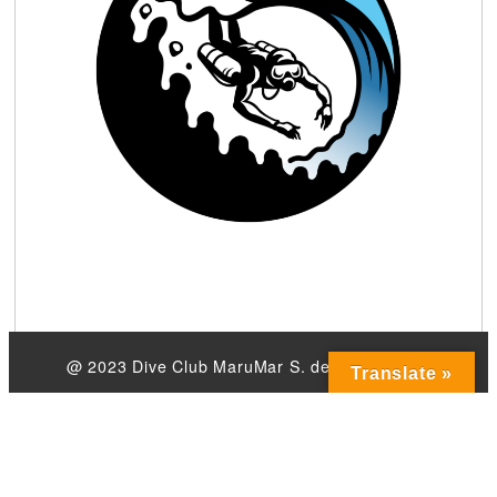
@ 2023 Dive Club MaruMar S. de R.L. de C.V.
Translate »