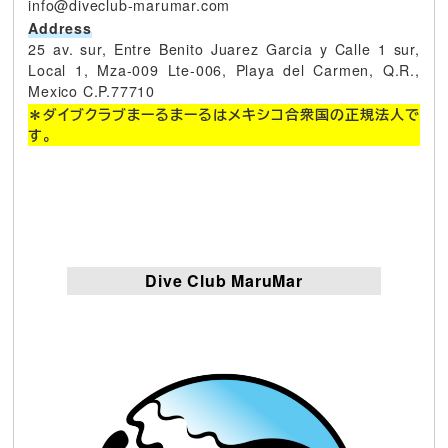
info@diveclub-marumar.com
Address
25 av. sur, Entre Benito Juarez Garcia y Calle 1 sur,
Local 1, Mza-009 Lte-006, Playa del Carmen, Q.R.,
Mexico C.P.77710
＊ダイブクラブまーるまーるはメキシコ合衆国の正規法人で
す。
Dive Club MaruMar