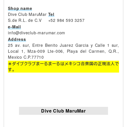
Shop name
Dive Club MaruMar
Tel
S.de R.L. de C.V
+52 984 593 3257
e-Mail
info@diveclub-marumar.com
Address
25 av. sur, Entre Benito Juarez Garcia y Calle 1 sur,
Local 1, Mza-009 Lte-006, Playa del Carmen, Q.R.,
Mexico C.P.77710
＊ダイブクラブまーるまーるはメキシコ合衆国の正規法人で
す。
Dive Club MaruMar