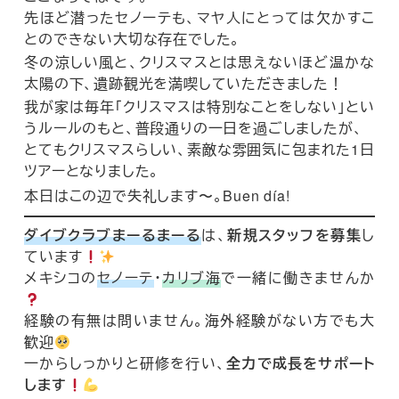
先ほど潜ったセノーテも、マヤ人にとっては欠かすこ
とのできない大切な存在でした。
冬の涼しい風と、クリスマスとは思えないほど温かな
太陽の下、遺跡観光を満喫していただきました！
我が家は毎年「クリスマスは特別なことをしない」とい
うルールのもと、普段通りの一日を過ごしましたが、
とてもクリスマスらしい、素敵な雰囲気に包まれた1日
ツアーとなりました。
本日はこの辺で失礼します〜。Buen día!
ダイブクラブまーるまーる
は、
新規スタッフを募集
し
ています
メキシコの
セノーテ
・
カリブ海
で一緒に働きませんか
経験の有無は問いません。海外経験がない方でも大
歓迎
一からしっかりと研修を行い、
全力で成長をサポート
します