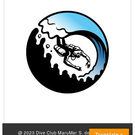
@ 2023 Dive Club MaruMar S. de R.L. de C.V.
Translate »