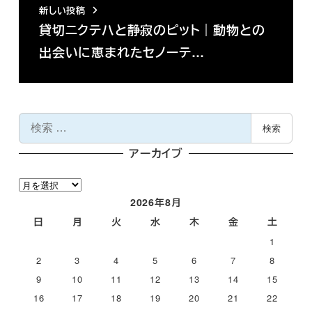
新しい投稿
貸切ニクテハと静寂のピット｜動物との
出会いに恵まれたセノーテ…
検
検索
索
アーカイブ
ア
ー
2026年8月
カ
日
月
火
水
木
金
土
イ
1
ブ
2
3
4
5
6
7
8
9
10
11
12
13
14
15
16
17
18
19
20
21
22