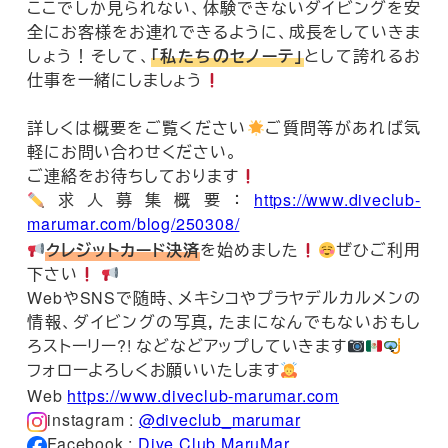
ここでしか見られない、体験できないダイビングを安
全にお客様をお連れできるように、成長をしていきま
しょう！そして、
「私たちのセノーテ」
として誇れるお
仕事を一緒にしましょう
詳しくは概要をご覧ください
ご質問等があれば気
軽にお問い合わせください。
ご連絡をお待ちしております
求人募集概要：
https://www.diveclub-
marumar.com/blog/250308/
クレジットカード決済
を始めました
ぜひご利用
下さい
WebやSNSで随時、メキシコやプラヤデルカルメンの
情報、ダイビングの写真，たまになんでもないおもし
ろストーリー?! などなどアップしていきます
フォローよろしくお願いいたします
Web
https://www.diveclub-marumar.com
instagram :
@diveclub_marumar
Facebook :
Dive Club MaruMar