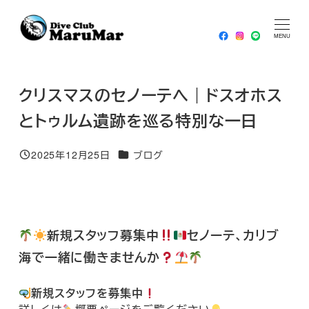
メ
HOME
ブログ
クリスマスのセノーテへ｜ドスオホスとトゥル
イ
MENU
ム遺跡を巡る特別な一日
ン
コ
クリスマスのセノーテへ｜ドスオホス
ン
テ
とトゥルム遺跡を巡る特別な一日
ン
ツ
カテゴリー
2025年12月25日
ブログ
投稿日
へ
移
動
新規スタッフ募集中
セノーテ、カリブ
海で一緒に働きませんか
新規スタッフを募集中