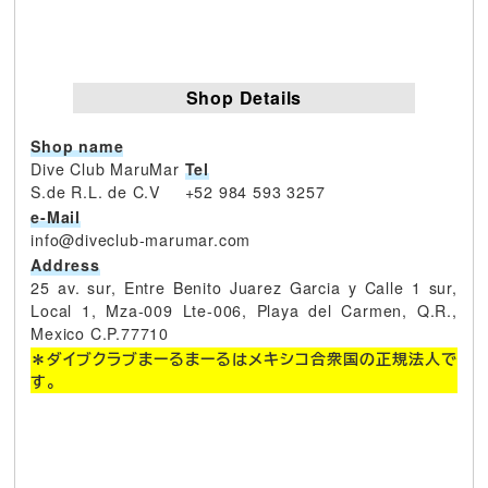
Shop Details
Shop name
Dive Club MaruMar
Tel
S.de R.L. de C.V
+52 984 593 3257
e-Mail
info@diveclub-marumar.com
Address
25 av. sur, Entre Benito Juarez Garcia y Calle 1 sur,
Local 1, Mza-009 Lte-006, Playa del Carmen, Q.R.,
Mexico C.P.77710
＊ダイブクラブまーるまーるはメキシコ合衆国の正規法人で
す。