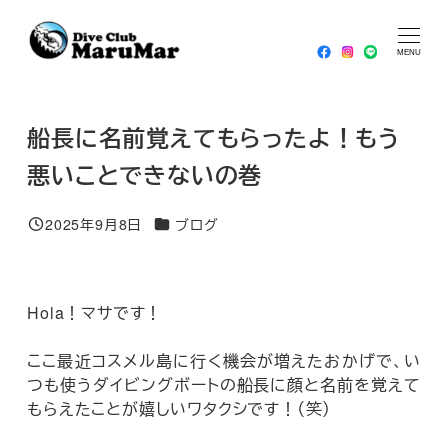
メ
HOME
ブログ
船長に名前覚えてもらったよ！もう悪いこ
イ
MENU
とできないの巻
ン
コ
船長に名前覚えてもらったよ！もう
ン
テ
悪いことできないの巻
ン
ツ
カテゴリー
2025年9月8日
ブログ
投稿日
へ
移
動
Hola！マサです！
ここ最近コスメル島に行く機会が増えたおかげで、い
つも使うダイビングボートの船長に顔と名前を覚えて
もらえたことが嬉しいワタクシです！（笑）