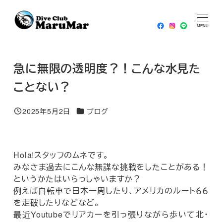
メ
HOME
ブログ
急に無限の透明度？！こんな水見たことな
イ
MENU
い？
ン
コ
急に無限の透明度？！こんな水見た
ン
テ
ことない？
ン
ツ
カテゴリー
2025年5月2日
ブログ
投稿日
へ
移
動
Hola!スタッフのムネです。
みなさま過去にこんな無謀な挑戦をしたことがある！
というかたはいらっしゃいますか？
例えば自転車で日本一周したり、アメリカのルート６６
を走破したりなどなど。
最近Youtubeでリアカーを引っ張りながら歩いて北・