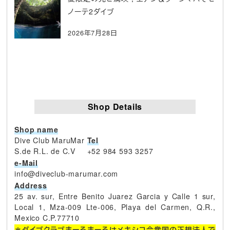
ノーテ2ダイブ
2026年7月28日
Shop Details
Shop name
Dive Club MaruMar
Tel
S.de R.L. de C.V
+52 984 593 3257
e-Mail
info@diveclub-marumar.com
Address
25 av. sur, Entre Benito Juarez Garcia y Calle 1 sur,
Local 1, Mza-009 Lte-006, Playa del Carmen, Q.R.,
Mexico C.P.77710
＊ダイブクラブまーるまーるはメキシコ合衆国の正規法人で