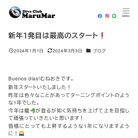
メ
HOME
ブログ
新年１発目は最高のスタート
イ
MENU
ン
コ
新年１発目は最高のスタート
ン
テ
カテゴリー
2024年1月1日
2024年3月3日
ブログ
投稿日
更新日
ン
ツ
へ
Buenos días!むねおきです。
移
新年スタートいたしました！
動
昨年は色々なことがあってターニングポイントのよう
な1年でした。
今年は龍
が登るが如く気持ちを上げて上を目指し
て頑張っていきたいと思います！
皆様にとっても上昇するような1年になりますよう
に！