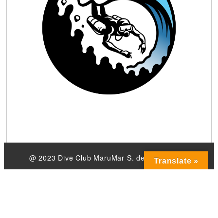
@ 2023 Dive Club MaruMar S. de R.L. de C.V.
Translate »