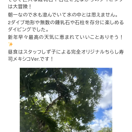
は大冒険！
朝一なので水も澄んでいて水の中とは思えません。
2ダイブ地形や無数の鍾乳石や石柱を存分に楽しめる
ダイビングでした。
新年早々最高の天気に恵まれていいことありそう！
昼食はスタッフしず子による完全オリジナルちらし寿
司メキシコVer.です！