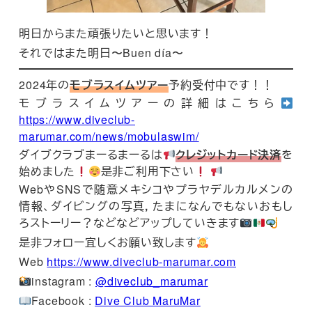
明日からまた頑張りたいと思います！
それではまた明日〜Buen día〜
2024年の
モブラスイムツアー
予約受付中です！！
モブラスイムツアーの詳細はこちら
https://www.diveclub-
marumar.com/news/mobulaswim/
ダイブクラブまーるまーるは
クレジットカード決済
を
始めました
是非ご利用下さい
WebやSNSで随意メキシコやプラヤデルカルメンの
情報、ダイビングの写真，たまになんでもないおもし
ろストーリー？などなどアップしていきます
是非フォロー宜しくお願い致します
Web
https://www.diveclub-marumar.com
instagram :
@diveclub_marumar
Facebook :
Dive Club MaruMar